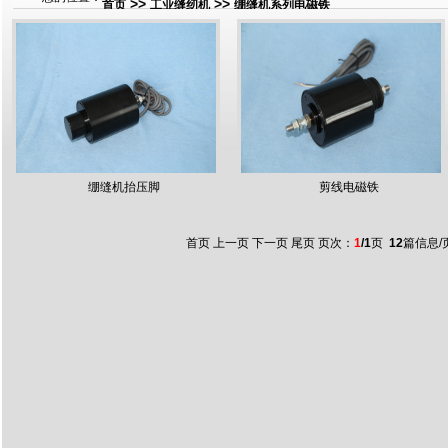
>>
>>
首页
工业缝纫机
绷缝机系列电磁铁
绷缝机抬压脚
剪线电磁铁
首页 上一页 下一页 尾页 页次：
1
/1
页
12
篇信息/